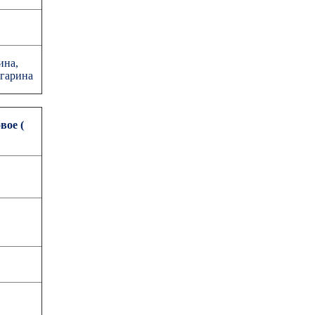
ина,
агарина
вое (