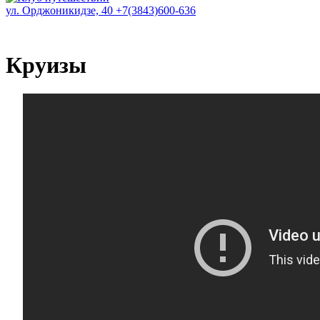
ул. Орджоникидзе, 40
+7(3843)600-636
Круизы